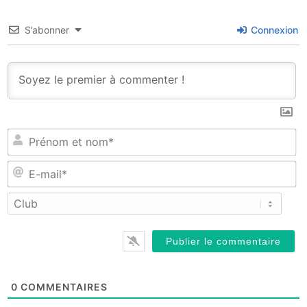
S’abonner
Connexion
P
et
n
E-
ma
0
COMMENTAIRES