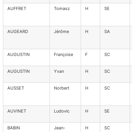
AUFFRET
Tomasz
H
SE
AUGEARD
Jérôme
H
SA
AUGUSTIN
Françoise
F
SC
AUGUSTIN
Yvan
H
SC
AUSSET
Norbert
H
SC
AUVINET
Ludovic
H
SE
BABIN
Jean-
H
SC