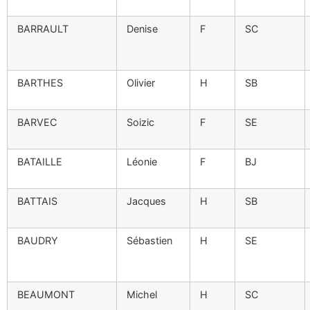
BARRAULT
Denise
F
SC
BARTHES
Olivier
H
SB
BARVEC
Soizic
F
SE
BATAILLE
Léonie
F
BJ
BATTAIS
Jacques
H
SB
BAUDRY
Sébastien
H
SE
BEAUMONT
Michel
H
SC