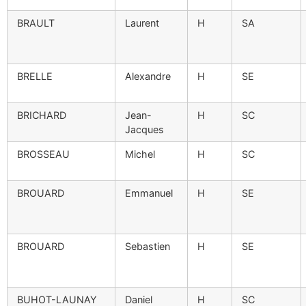
BRAULT
Laurent
H
SA
BRELLE
Alexandre
H
SE
BRICHARD
Jean-
H
SC
Jacques
BROSSEAU
Michel
H
SC
BROUARD
Emmanuel
H
SE
BROUARD
Sebastien
H
SE
BUHOT-LAUNAY
Daniel
H
SC