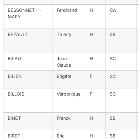
BESSONNET - -
Ferdinand
H
CA
MARY
BEZAULT
Thierry
H
SB
BILAU
Jean-
H
SC
Claude
BILIEN
Brigitte
F
SC
BILLOIS
Véropnique
F
SC
BINET
Franck
H
SB
BIRET
Eric
H
SB