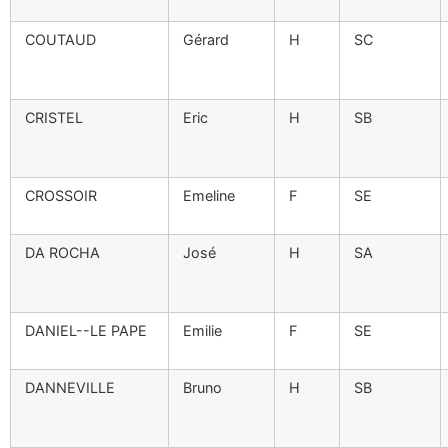
COUTAUD
Gérard
H
SC
CRISTEL
Eric
H
SB
CROSSOIR
Emeline
F
SE
DA ROCHA
José
H
SA
DANIEL--LE PAPE
Emilie
F
SE
DANNEVILLE
Bruno
H
SB