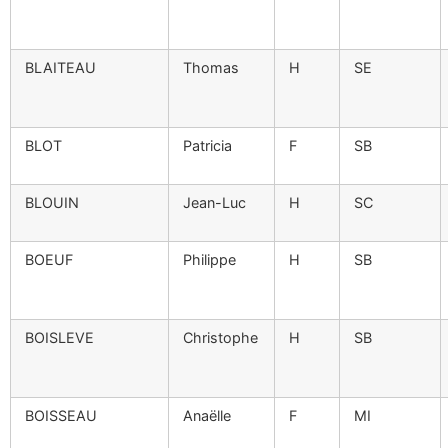
BLAITEAU
Thomas
H
SE
BLOT
Patricia
F
SB
BLOUIN
Jean-Luc
H
SC
BOEUF
Philippe
H
SB
BOISLEVE
Christophe
H
SB
BOISSEAU
Anaëlle
F
MI