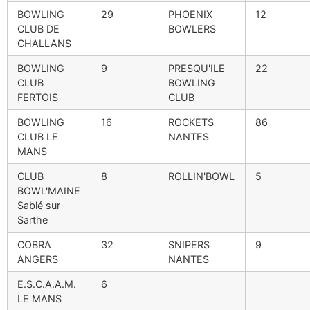
BOWLING
29
PHOENIX
12
CLUB DE
BOWLERS
CHALLANS
BOWLING
9
PRESQU'ILE
22
CLUB
BOWLING
FERTOIS
CLUB
BOWLING
16
ROCKETS
86
CLUB LE
NANTES
MANS
CLUB
8
ROLLIN'BOWL
5
BOWL'MAINE
Sablé sur
Sarthe
COBRA
32
SNIPERS
9
ANGERS
NANTES
E.S.C.A.A.M.
6
LE MANS