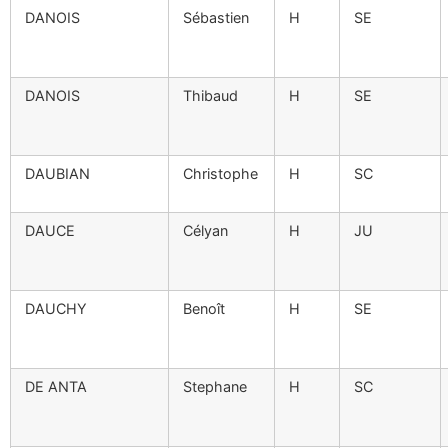
DANOIS
Sébastien
H
SE
DANOIS
Thibaud
H
SE
DAUBIAN
Christophe
H
SC
DAUCE
Célyan
H
JU
DAUCHY
Benoît
H
SE
DE ANTA
Stephane
H
SC