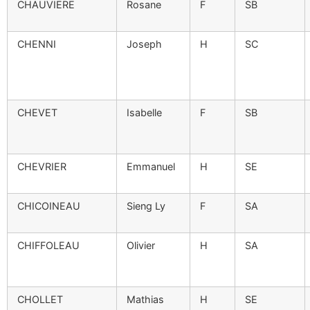
CHAUVIERE
Rosane
F
SB
CHENNI
Joseph
H
SC
CHEVET
Isabelle
F
SB
CHEVRIER
Emmanuel
H
SE
CHICOINEAU
Sieng Ly
F
SA
CHIFFOLEAU
Olivier
H
SA
CHOLLET
Mathias
H
SE