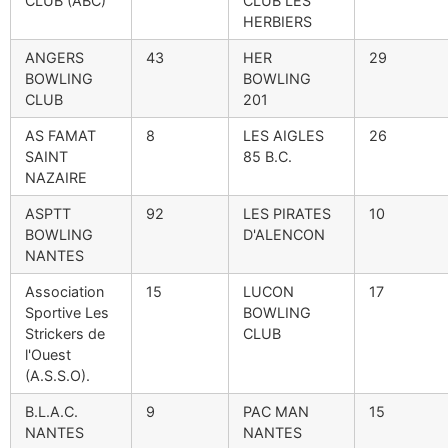
CLUB (ABC)
CLUB LES
HERBIERS
ANGERS
43
HER
29
BOWLING
BOWLING
CLUB
201
AS FAMAT
8
LES AIGLES
26
SAINT
85 B.C.
NAZAIRE
ASPTT
92
LES PIRATES
10
BOWLING
D'ALENCON
NANTES
Association
15
LUCON
17
Sportive Les
BOWLING
Strickers de
CLUB
l'Ouest
(A.S.S.O).
B.L.A.C.
9
PAC MAN
15
NANTES
NANTES