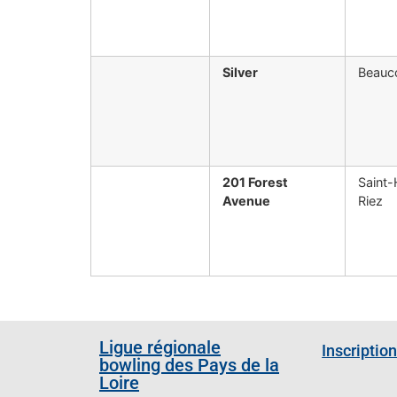
Silver
Beauc
201 Forest
Saint-
Avenue
Riez
Ligue régionale
Inscription
bowling des Pays de la
Loire