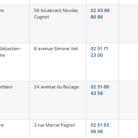
ns
56 boulevard Nicolas
02 43 86
Cugnot
86 86
Sébastien-
9 avenue Simone Veil
02 51 71
ire
23 00
rbiers
24 avenue du Bocage
02 51 66
43 56
ns
3 rue Marcel Pagnol
02 51 93
06 06