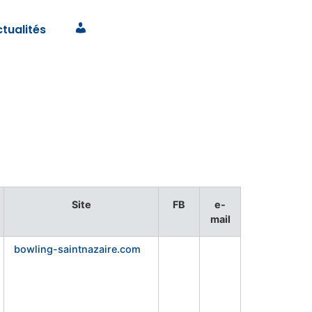
tualités
Connexion
Site
FB
e-
mail
bowling-saintnazaire.com