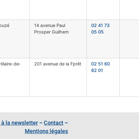
ouzé
14 avenue Paul
02 41 73
Prosper Guilhem
05 05
Hilaire-de-
201 avenue de la Fprêt
02 51 60
82 01
 à la newsletter
–
Contact
–
Mentions légales