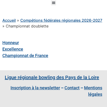
Accueil
»
Compétions fédérales régionales 2026-2027
»
Championnat doublette
Honneur
Excellence
Championnat de France
Ligue régionale bowling des Pays de la Loire
Inscription à la newsletter
–
Contact
–
Mentions
légales