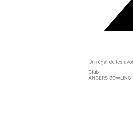
Un régal de les avoi
Club
ANGERS BOWLING