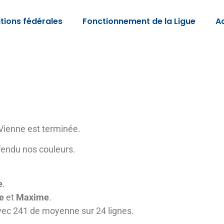
tions fédérales
Fonctionnement de la Ligue
Ac
Vienne est terminée.
fendu nos couleurs.
e
.
e
et
Maxime
.
ec 241 de moyenne sur 24 lignes.